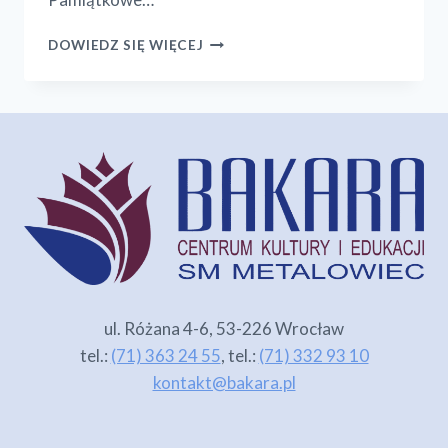
MARSZ
DOWIEDZ SIĘ WIĘCEJ
KAPELUSZY
I
PIĘKNY
KONCERT
ul. Różana 4-6, 53-226 Wrocław
tel.:
(71) 363 24 55
, tel.:
(71) 332 93 10
kontakt@bakara.pl