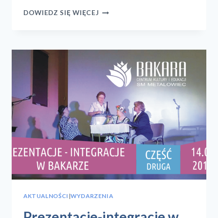
PAMIĘTACIE
DOWIEDZ SIĘ WIĘCEJ
JESZCZE
BAKARIADĘ
3?
AKTUALNOŚCI
|
WYDARZENIA
Prezentacje-integracje w