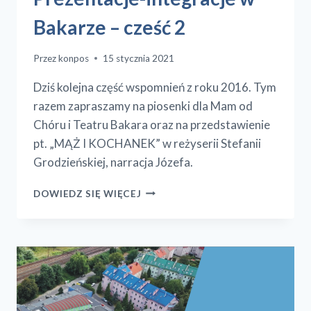
Bakarze – cześć 2
Przez
konpos
15 stycznia 2021
Dziś kolejna część wspomnień z roku 2016. Tym
razem zapraszamy na piosenki dla Mam od
Chóru i Teatru Bakara oraz na przedstawienie
pt. „MĄŻ I KOCHANEK” w reżyserii Stefanii
Grodzieńskiej, narracja Józefa.
PREZENTACJE-
DOWIEDZ SIĘ WIĘCEJ
INTEGRACJE
W
BAKARZE
–
CZEŚĆ
2