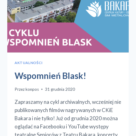
AKTUALNOŚCI
Wspomnień Blask!
Przez
konpos
31 grudnia 2020
Zapraszamy na cykl archiwalnych, wcześniej nie
publikowanych filmów nagrywanych w CKiE
Bakara i nie tylko! Już od grudnia 2020 można
oglądać na Facebooku i YouTube występy
teatralne Seniorów z Teatru Bakara, koncerty