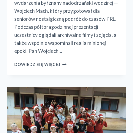
wydarzenia był znany nadodrzański wodzirej —
Wojciech Mach, który przygotował dla
seniorów nostalgiczną podróż do czasów PRL.
Podczas półtoragodzinnej prezentacji
uczestnicy oglądali archiwalne filmy i zdjęcia, a
także wspólnie wspominali realia minionej
epoki. Pan Wojciech…
SPOTKANIE
DOWIEDZ SIĘ WIĘCEJ
Z
WOJCIECHEM
MACHEM
W
KLUBIE
SENIORA
„BAKARA”